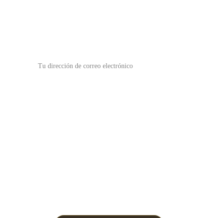
¡Para las últimas novedades!
Dirección de correo electrónico
Enviar
Envíanos un correo
Síguenos
contact@lexical.com.cn